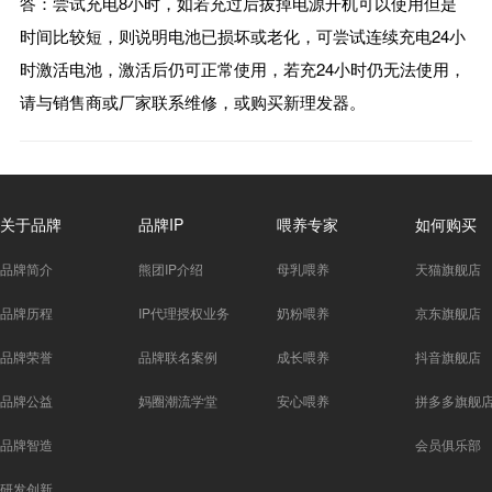
答：尝试充电8小时，如若充过后拔掉电源开机可以使用但是
时间比较短，则说明电池已损坏或老化，可尝试连续充电24小
时激活电池，激活后仍可正常使用，若充24小时仍无法使用，
请与销售商或厂家联系维修，或购买新理发器。
关于品牌
品牌IP
喂养专家
如何购买
品牌简介
熊团IP介绍
母乳喂养
天猫旗舰店
品牌历程
IP代理授权业务
奶粉喂养
京东旗舰店
品牌荣誉
品牌联名案例
成长喂养
抖音旗舰店
品牌公益
妈圈潮流学堂
安心喂养
拼多多旗舰
品牌智造
会员俱乐部
研发创新