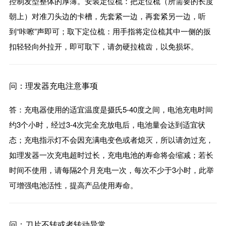
控制发型整体的厚薄。安装定位梳：把定位梳（所需要的长度
朝上）对准刀头边的卡槽，先套紧一边，再套紧另一边，听
到“咔嚓”声即可；取下定位梳：用手指将定位梳其中一侧的扳
扣轻轻向外拉开，即可取下，请勿硬拉梳齿，以免损坏。
问：理发器充电注意事项
答：充电器使用的适宜温度是摄氏5-40度之间，电池充电时间
约3个小时，经过3-4次完全充放电后，电池量会达到适宜状
态；充电指示灯不会因充满电变色或者熄灭，所以请勿过充，
如理发器一次充电超时过长，充电电池的寿命将会缩减；若长
时间不使用，请每隔2个月充电一次，每次不少于3小时，此举
可增强电池活性，提高产品使用寿命。
问：刀片不转或者转动异常